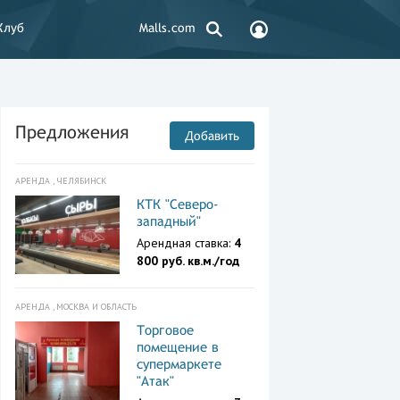
Клуб
Malls.com
Предложения
Добавить
АРЕНДА , ЧЕЛЯБИНСК
КТК "Северо-
западный"
Арендная ставка:
4
800 руб. кв.м./год
АРЕНДА , МОСКВА И ОБЛАСТЬ
Торговое
помещение в
супермаркете
"Атак"