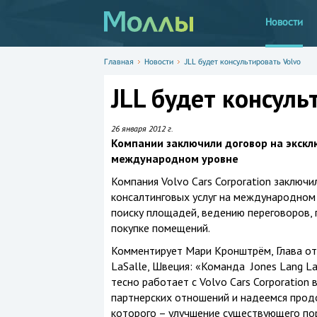
Новости
Главная
Новости
JLL будет консультировать Volvo
JLL будет консуль
26 января 2012 г.
Компании заключили договор на экскл
международном уровне
Компания Volvo Cars Corporation заключ
консалтинговых услуг на международном у
поиску площадей, ведению переговоров, 
покупке помещений.
Комментирует Мари Кронштрём, Глава отд
LaSalle, Швеция: «Команда Jones Lang L
тесно работает с Volvo Cars Corporation
партнерских отношений и надеемся продо
которого – улучшение существующего пор