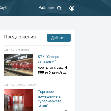
Клуб
Malls.com
Предложения
Добавить
АРЕНДА , ЧЕЛЯБИНСК
КТК "Северо-
западный"
Арендная ставка:
4
800 руб. кв.м./год
АРЕНДА , МОСКВА И ОБЛАСТЬ
Торговое
помещение в
супермаркете
"Атак"