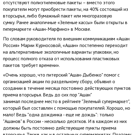
отсутствуют полиэтиленовые пакеты – вместо этого
покупатели могут приобрести пакеты, на 40% состоящий из
вторсырья, либо бумажный пакет или многоразовую
сумку. Ранее аналогичные «Зеленые кассы» были открыты в
гипермаркете «Ашан-Марфино» в Москве.
По словам руководителя по внешним коммуникациям «Ашан
Россия» Марии Курносовой, «Ашан» постепенно переходит
на альтернативные экологичные варианты упаковки, но
процесс полного отказа от использования пластиковых
пакетов требует времени».
«Очень хорошо, что питерский "Ашан-Дыбенко" помог с
организацией акции по раздельному сбору, объявил о
создании в течение месяца постоянно действующих пунктов
приема вторсырья. Ведь до сих пор "Ашан"
занимал последнее место в рейтинге "Зеленый супермаркет",
который был составлен с помощью покупателей. Хорошо, но
мало! Ведь "одна дождинка - еще не дождь": только
"Ашанов" в России - несколько десятков. И в каждом из них
должны быть постоянно действующие пункты приема
вторсырья. Также, как и в остальных супермаркетах. Поэтому,