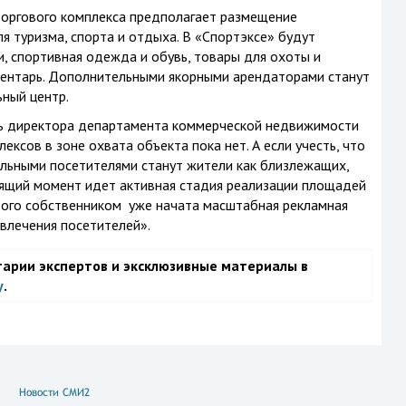
торгового комплекса предполагает размещение
 туризма, спорта и отдыха. В «Спортэксе» будут
, спортивная одежда и обувь, товары для охоты и
нвентарь. Дополнительными якорными арендаторами станут
ьный центр.
ь директора департамента коммерческой недвижимости
ексов в зоне охвата объекта пока нет. А если учесть, что
альными посетителями станут жители как близлежащих,
оящий момент идет активная стадия реализации площадей
того собственником уже начата масштабная рекламная
влечения посетителей».
тарии экспертов и эксклюзивные материалы в
у
.
Новости СМИ2