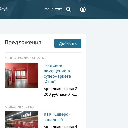
Клуб
Malls.com
Предложения
Добавить
АРЕНДА , МОСКВА И ОБЛАСТЬ
Торговое
помещение в
супермаркете
"Атак"
Арендная ставка:
7
200 руб. кв.м./год
АРЕНДА , ЧЕЛЯБИНСК
КТК "Северо-
западный"
Арендная ставка:
4