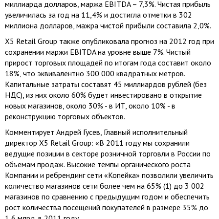
миллиарда долларов, маржа EBITDA – 7,3%. Чистая прибыль
увеличилась за год на 11,4% и достигла отметки в 302
миллиона долларов, мажра чистой прибыли составила 2,0%.
X5 Retail Group также опубликовала прогноз на 2012 год при
сохранении маржи EBITDA на уровне выше 7%. Чистый
прирост торговых площадей по итогам года составит около
18%, что эквивалентно 300 000 квадратных метров.
Капитальные затраты составят 45 миллиардов рублей (без
НДС), из них около 60% будет инвестировано в открытие
новых магазинов, около 30% - в ИТ, около 10% - в
реконструкцию торговых объектов.
Комментирует Андрей Гусев, Главный исполнительный
директор X5 Retail Group: «В 2011 году мы сохранили
ведущие позиции в секторе розничной торговли в России по
объемам продаж. Высокие темпы органического роста
Компании и ребрендинг сети «Копейка» позволили увеличить
количество магазинов сети более чем на 65% (1) до 3 002
магазинов по сравнению с предыдущим годом и обеспечить
рост количества посещений покупателей в размере 35% до
1,6 млрд. в 2011 году.