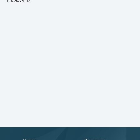
C-A-267750-18