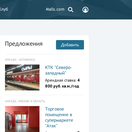
Клуб
Malls.com
Предложения
Добавить
АРЕНДА , ЧЕЛЯБИНСК
КТК "Северо-
западный"
Арендная ставка:
4
800 руб. кв.м./год
АРЕНДА , МОСКВА И ОБЛАСТЬ
Торговое
помещение в
супермаркете
"Атак"