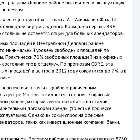
 Центральном Деловом районе был введен в эксплуатацию
 LightHouse.
явлен еще один объект класса А – Аквамарин Фаза III.
х площадей внутри Садового Кольца. Эксперты CBRE
е столицы не останется опций для больших арендаторов.
дных площадей в Центральном Деловом районе
 это минимальный уровень свободных площадей по
ы. Практически 70% свободных площадей из в офисных
в состоянии «под отделку». По прогнозам CBRE, эта
ых площадей в центре в 2012 году сократится до 7%, а в
ниям.
 перспективе в связи с крайне ограниченным
 в центре Москвы, ожидается, что новые офисные
ом районе, которые сейчас находятся на стадии
варительным договорам аренды (то есть в процессе
эксплуатацию. Однако высокий спрос на офисные
ендаторов, таких как инвестиционные компании, банки,
 Центральном Деловом районе в среднем составляют $750