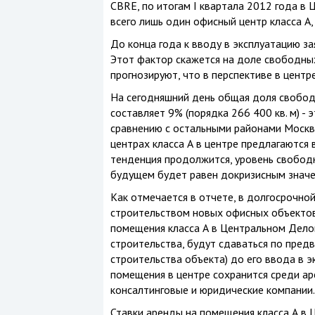
CBRE, по итогам I квартала 2012 года в
всего лишь один офисный центр класса А,
До конца года к вводу в эксплуатацию за
Этот фактор скажется на доле свободны
прогнозируют, что в перспективе в центр
На сегодняшний день общая доля свобо
составляет 9% (порядка
266 400 кв. м
) -
сравнению с остальными районами Москв
центрах класса А в центре предлагаются 
тенденция продолжится, уровень свободн
будущем будет равен докризисным значе
Как отмечается в отчете, в долгосрочной
строительством новых офисных объектов
помещения класса А в Центральном Делов
строительства, будут сдаваться по пред
строительства объекта) до его ввода в 
помещения в центре сохранится среди ар
консалтинговые и юридические компании.
Ставки аренды на помещения класса А в