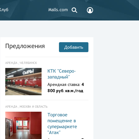
Клуб
Malls.com
Предложения
Добавить
АРЕНДА , ЧЕЛЯБИНСК
КТК "Северо-
западный"
Арендная ставка:
4
800 руб. кв.м./год
АРЕНДА , МОСКВА И ОБЛАСТЬ
Торговое
помещение в
супермаркете
"Атак"