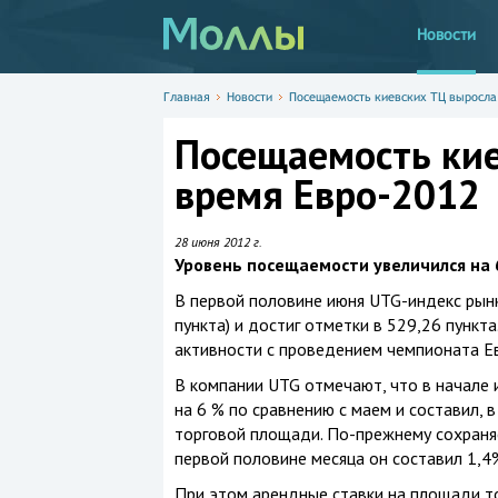
Новости
Главная
Новости
Посещаемость киевских ТЦ выросла
Посещаемость кие
время Евро-2012
28 июня 2012 г.
Уровень посещаемости увеличился на 
В первой половине июня UTG-индекс рынк
пункта) и достиг отметки в 529,26 пункт
активности с проведением чемпионата Ев
В компании UTG отмечают, что в начале 
на 6 % по сравнению с маем и составил, 
торговой площади. По-прежнему сохраняе
первой половине месяца он составил 1,4
При этом арендные ставки на площади т