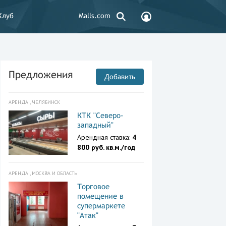
Клуб
Malls.com
Предложения
Добавить
АРЕНДА , ЧЕЛЯБИНСК
КТК "Северо-
западный"
Арендная ставка:
4
800 руб. кв.м./год
АРЕНДА , МОСКВА И ОБЛАСТЬ
Торговое
помещение в
супермаркете
"Атак"