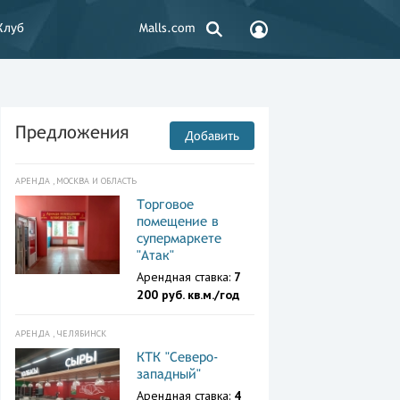
Клуб
Malls.com
Предложения
Добавить
АРЕНДА , МОСКВА И ОБЛАСТЬ
Торговое
помещение в
супермаркете
"Атак"
Арендная ставка:
7
200 руб. кв.м./год
АРЕНДА , ЧЕЛЯБИНСК
КТК "Северо-
западный"
Арендная ставка:
4