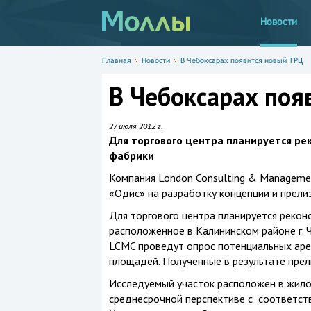
Новости
Главная
Новости
В Чебоксарах появится новый ТРЦ
В Чебоксарах поя
27 июля 2012 г.
Для торгового центра планируется р
фабрики
Компания London Consulting & Manageme
«Одис» на разработку концепции и прелиз
Для торгового центра планируется реко
расположенное в Калининском районе г. 
LCMC проведут опрос потенциальных аре
площадей. Полученные в результате прели
Исследуемый участок расположен в жилом
среднесрочной перспективе с соответст