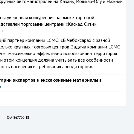
крупных автомагистралей на Казань, Йошкар-Олу и Нижний
ся уверенная конкуренция на рынке торговой
едставлен торговыми центрами «Каскад Сити»,
».
ий партнер компании LCMC: «В Чебоксарах с разной
колько крупных торговых центров. Задача компании LCMC
удет максимально эффективно использована территория
и этом концепция должна учитывать все особенности
ность населения и требования арендаторов».
тарии экспертов и эксклюзивные материалы в
у
.
C-A-267750-18