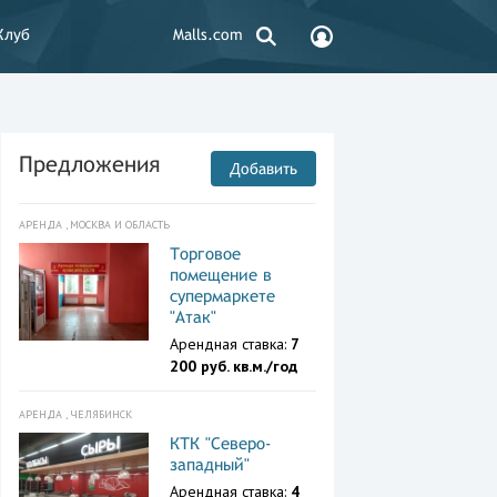
Клуб
Malls.com
Предложения
Добавить
АРЕНДА , МОСКВА И ОБЛАСТЬ
Торговое
помещение в
супермаркете
"Атак"
Арендная ставка:
7
200 руб. кв.м./год
АРЕНДА , ЧЕЛЯБИНСК
КТК "Северо-
западный"
Арендная ставка:
4