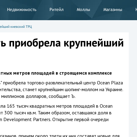
Недвижимость
Ритейл
Моллы
Магазины
ейший киевский ТРЦ
ь приобрела крупнейший
атных метров площадей в строящемся комплексе
" приобрела торгово-развлекательный центр Ocean Plaza
ительства, станет крупнейшим шопинг-моллом на Украине.
0 миллионов долларов, сообщает Ъ.
ла 165 тысяч квадратных метров площадей в Ocean
 300 тысяч кв.м. Таким образом, оставшаяся доля в
an Development Partners. Открытие первой очереди
азинов, причем около трети их них составят новые для