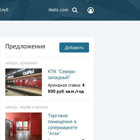
Клуб
Malls.com
Предложения
Добавить
АРЕНДА , ЧЕЛЯБИНСК
КТК "Северо-
западный"
Арендная ставка:
4
800 руб. кв.м./год
АРЕНДА , МОСКВА И ОБЛАСТЬ
Торговое
помещение в
супермаркете
"Атак"