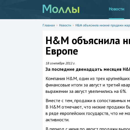
Новости
Главная
Новости
H&M объяснила низкие продажи жар
H&M объяснила н
Европе
18 сентября 2012 г.
За последние двенадцать месяцев H&M
Компания H&M, один из трех крупнейших
финансовые итоги за август и третий кв
выражении за август увеличились на 6%.
Вместе с тем, продажи в сопоставимых ма
В H&M отмечают, что низкие продажи бы
в ряде европейских государств, что не м
активности.
В период с июня по август продажи выро