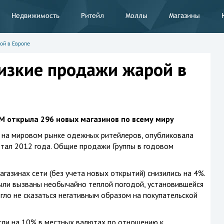
Недвижимость
Ритейл
Моллы
Магазины
ой в Европе
изкие продажи жарой в
 открыла 296 новых магазинов по всему миру
 на мировом рынке одежных ритейлеров, опубликовала
артал 2012 года. Общие продажи Группы в годовом
газинах сети (без учета новых открытий) снизились на 4%.
ли вызваны необычайно теплой погодой, установившейся
огло не сказаться негативным образом на покупательской
сли на 10% в местных валютах по отношению к