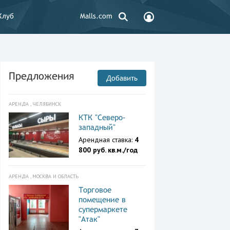
Клуб
Malls.com
Предложения
Добавить
АРЕНДА , ЧЕЛЯБИНСК
КТК "Северо-
западный"
Арендная ставка:
4
800 руб. кв.м./год
АРЕНДА , МОСКВА И ОБЛАСТЬ
Торговое
помещение в
супермаркете
"Атак"