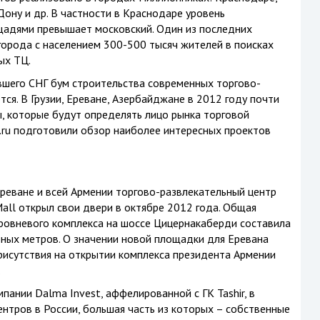
ону и др. В частности в Краснодаре уровень
адями превышает московский. Один из последних
города с населением 300-500 тысяч жителей в поисках
ых ТЦ.
ывшего СНГ бум строительства современных торгово-
ся. В Грузии, Ереване, Азербайджане в 2012 году почти
, которые будут определять лицо рынка торговой
ru подготовили обзор наиболее интересных проектов
реване и всей Армении торгово-развлекательный центр
all открыл свои двери в октябре 2012 года. Общая
овневого комплекса на шоссе Цицернакаберди составила
ных метров. О значении новой площадки для Еревана
рисутствия на открытии комплекса президента Армении
.
пании Dalma Invest, аффелированной с ГК Tashir, в
нтров в России, большая часть из которых – собственные