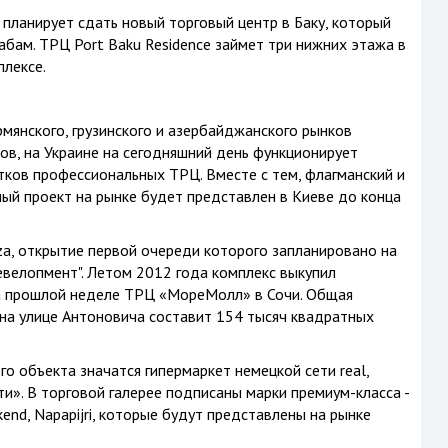
 планирует сдать новый торговый центр в Баку, который
бам. ТРЦ Port Baku Residence займет три нижних этажа в
лексе.
рмянского, грузинского и азербайджанского рынков
ов, на Украине на сегодняшний день функционирует
тков профессиональных ТРЦ. Вместе с тем, флагманский и
й проект на рынке будет представлен в Киеве до конца
a, открытие первой очереди которого запланировано на
евелопмент". Летом 2012 года комплекс выкупил
а прошлой неделе ТРЦ «МореМолл» в Сочи. Общая
на улице Антоновича составит 154 тысяч квадратных
о объекта значатся гипермаркет немецкой сети real,
и». В торговой галерее подписаны марки премиум-класса -
ekend, Napapijri, которые будут представлены на рынке