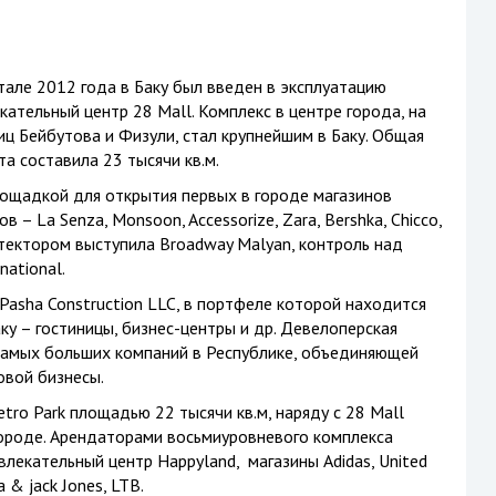
тале 2012 года в Баку был введен в эксплуатацию
кательный центр 28 Mall. Комплекс в центре города, на
иц Бейбутова и Физули, стал крупнейшим в Баку. Общая
а составила 23 тысячи кв.м.
лощадкой для открытия первых в городе магазинов
ов –
La Senza
, Monsoon, Accessorize, Zara, Bershka, Chicco,
итектором выступила Broadway Malyan, контроль над
ational.
asha Construction LLC, в портфеле которой находится
у – гостиницы, бизнес-центры и др. Девелоперская
 самых больших компаний в Республике, объединяющей
овой бизнесы.
tro Park площадью 22 тысячи кв.м, наряду с 28 Mall
ороде. Арендаторами восьмиуровневого комплекса
лекательный центр Happyland, магазины Adidas, United
a & jack Jones, LTB.