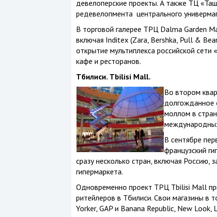
девелоперские проекты. А также ТЦ «Таш
редевелопмента центрального универмага
В торговой галерее ТРЦ Dalma Garden Ma
включая Inditex (Zara, Bershka, Pull & B
открытие мультиплекса российской сети «
кафе и ресторанов.
Тбилиси.
Tbilisi Mall.
Во втором квар
долгожданное о
моллом в стран
международных
В сентябре пер
французский гиг
сразу несколько стран, включая Россию, з
гипермаркета.
Одновременно проект ТРЦ Tbilisi Mall 
ритейлеров в Тбилиси. Свои магазины в т
Yorker, GAP и Banana Republic, New Look,