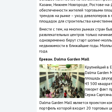
Казани, Нижнем Новгороде, Ростове-на-Д
обеспеченности жителей торговыми площ
трендов на рынке – уход девелоперов в 
площадок для строительства качественн
Вместе с тем, на многих рынках стран б
развлекательных центров только начинает
одновременно берут старт шопинг-моллы
недвижимости в ближайшие годы. Моллы.
года.
Ереван.
Dalma Garden Mall
Крупнейший в Е
Dalma Garden M
площадь двухур
43 500 квадрат
говорит факт п
Сержа Саргсяна
Dalma Garden Mall является проектом ком
портфель которой входит 20 торговых це