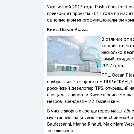
Уже весной 2013 года Pasha Construction
превзойдет проекты 2012 года по масшта
одноименном многофункциональном комп
Киев.
Ocean
Plaza
.
В отличие от а
торговых центр
несколько деся
самый ожидаемы
2012 года.
ТРЦ Ocean Plaz
ноябрь, является проектом UDP и "КАН Д
российский девелопер TPS, открывший н
площадь главного в Киеве шопинг-молла 
метров, арендная – 72 тысячи кв.м.
В числе якорных арендаторов масштабног
мультиплекс на восемь залов «Синема-Сит
Baldessarini, Marina Rinaldi, Max Mara We
эксклюзивно.