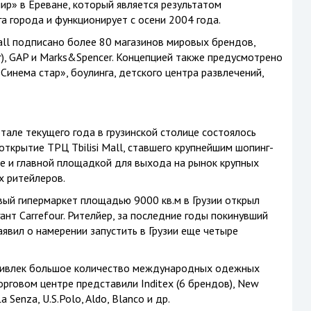
ир» в Ереване, который является результатом
 города и функционирует с осени 2004 года.
ll подписано более 80 магазинов мировых брендов,
ear), GAP и Marks&Spencer. Концепцией также предусмотрено
Синема стар», боулинга, детского центра развлечений,
тале текущего года в грузинской столице состоялось
ткрытие ТРЦ Tbilisi Mall, ставшего крупнейшим шопинг-
е и главной площадкой для выхода на рынок крупных
 ритейлеров.
вый гипермаркет площадью 9000 кв.м в Грузии открыл
ант Carrefour. Рителйер, за последние годы покинувший
аявил о намерении запустить в Грузии еще четыре
привлек большое количество международных одежных
орговом центре представили Inditex (6 брендов), New
La Senza
, U.S.Polo, Aldo, Blanco и др.