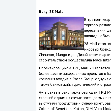
Баку. 28
Mall
В третьем квар
торгово-развле
пересечении ул
площадь объект
28 Mall стал п
мировых бренд
Cinnabon, Mango и др. Дизайнером и арх
строительством осуществляла Mace Intern
Проектировщиком ТРЦ Mall 28 является P
более десяти завершенных проектов в Бак
компания входит в Pasha Group, одну из
также банковский, туристический и страх
Чуть ранее в Баку также был сдан ТРЦ Me
ставший одним из самых посещаемых в г
выступили продуктовый супермаркет, разв
Colors of Benetton, Koton, DIM, Vero Mod