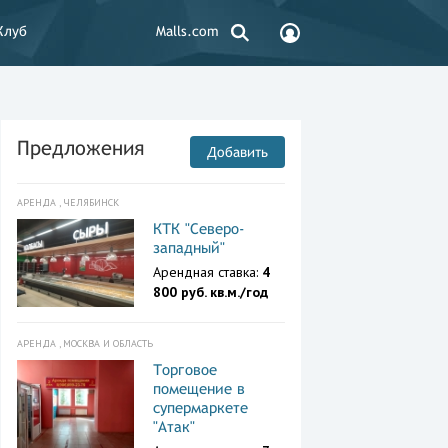
Клуб
Malls.com
Предложения
Добавить
АРЕНДА , ЧЕЛЯБИНСК
КТК "Северо-
западный"
Арендная ставка:
4
800 руб. кв.м./год
АРЕНДА , МОСКВА И ОБЛАСТЬ
Торговое
помещение в
супермаркете
"Атак"