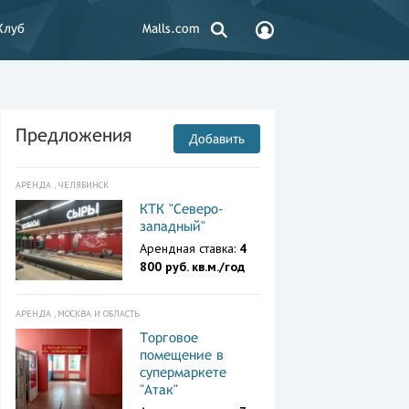
Клуб
Malls.com
Предложения
Добавить
АРЕНДА , ЧЕЛЯБИНСК
КТК "Северо-
западный"
Арендная ставка:
4
800 руб. кв.м./год
АРЕНДА , МОСКВА И ОБЛАСТЬ
Торговое
помещение в
супермаркете
"Атак"