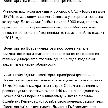
"Военторга" на Воздвиженки в центре Москвы.
Ритейлер подписал арендный договор с ОАО «Торговый дом
ЦВУМ», владеющим зданием бывшего универмага, согласно
которому "Детский мир" займет около 6000 кв.м, то есть
примерно половину площадей комплекса. Магазин будет
открыт в обновленной концепции, которую ритейлер вводит
с 2013 года.
"Военторг" на Воздвиженке был построен в начале
двадцатого века и функционировал в качестве одного из
главных универмагов столицы до 1994 года, когда был
закрыт из-за нерентабельности.
В 2003 году здание "Военторга" приобрела Группа АСТ.
После реконструкции здания его площадь была увеличена с
18 до 70 тысяч квадратных метров. Объем инвестиций в
реконструкцию составил около 140 миллионов долларов.
Позже объект перешел к владельцу «Нафта Москва»
Сулейману Керимову, который, в свою очередь, расплатился
"Военторгом" со структурами Дмитрия Рыболовлева при