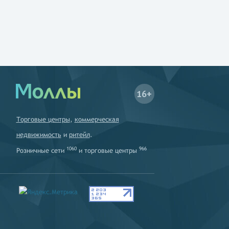
16+
Торговые центры
,
коммерческая
недвижимость
и
ритейл
.
1060
966
Розничные сети
и
торговые центры