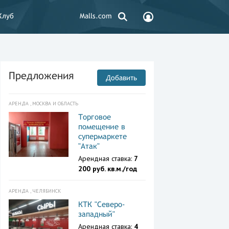
Клуб
Malls.com
Предложения
Добавить
АРЕНДА , МОСКВА И ОБЛАСТЬ
Торговое
помещение в
супермаркете
"Атак"
Арендная ставка:
7
200 руб. кв.м./год
АРЕНДА , ЧЕЛЯБИНСК
КТК "Северо-
западный"
Арендная ставка:
4