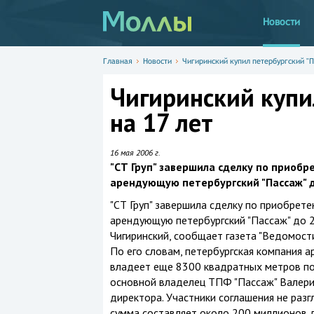
Новости
Главная
Новости
Чигиринский купил петербургский "П
Чигиринский купи
на 17 лет
16 мая 2006 г.
"СТ Груп" завершила сделку по приобр
арендующую петербургский "Пассаж" д
"СТ Груп" завершила сделку по приобрете
арендующую петербургский "Пассаж" до 2
Чигиринский, сообщает газета "Ведомости
По его словам, петербургская компания а
владеет еще 8300 квадратных метров по
основной владелец ТПФ "Пассаж" Валерий
директора. Участники соглашения не разг
сумма составляет около 200 миллионов 