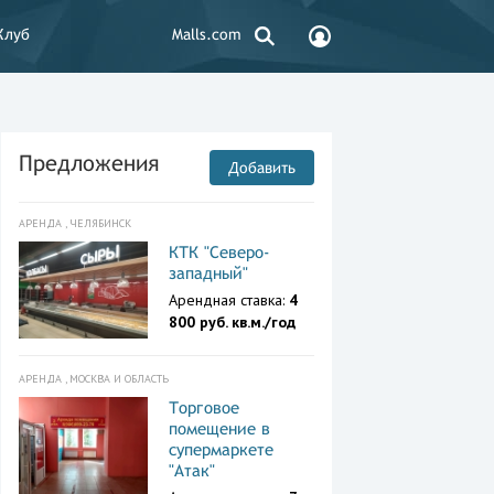
Клуб
Malls.com
Предложения
Добавить
АРЕНДА , ЧЕЛЯБИНСК
КТК "Северо-
западный"
Арендная ставка:
4
800 руб. кв.м./год
АРЕНДА , МОСКВА И ОБЛАСТЬ
Торговое
помещение в
супермаркете
"Атак"