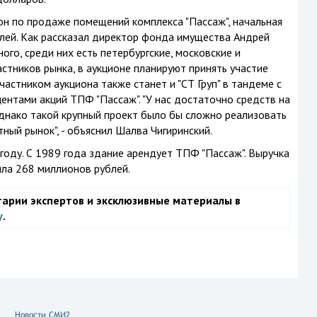
он по продаже помещений комплекса "Пассаж", начальная
лей. Как рассказал директор фонда имущества Андрей
ного, среди них есть петербургские, московские и
стников рынка, в аукционе планируют принять участие
. Участником аукциона также станет и "СТ Груп" в тандеме с
ентами акций ТПФ "Пассаж". "У нас достаточно средств на
однако такой крупный проект было бы сложно реализовать
ный рынок", - объяснил Шалва Чигиринский.
году. С 1989 года здание арендует ТПФ "Пассаж". Выручка
ила 268 миллионов рублей.
тарии экспертов и эксклюзивные материалы в
у
.
Новости СМИ2