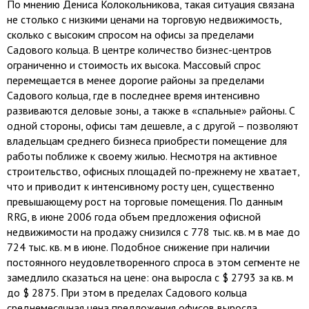
По мнению Дениса Колокольникова, такая ситуация связана
не столько с низкими ценами на торговую недвижимость,
сколько с высоким спросом на офисы за пределами
Садового кольца. В центре количество бизнес-центров
ограниченно и стоимость их высока. Массовый спрос
перемещается в менее дорогие районы за пределами
Садового кольца, где в последнее время интенсивно
развиваются деловые зоны, а также в «спальные» районы. С
одной стороны, офисы там дешевле, а с другой – позволяют
владельцам среднего бизнеса приобрести помещение для
работы поближе к своему жилью. Несмотря на активное
строительство, офисных площадей по-прежнему не хватает,
что и приводит к интенсивному росту цен, существенно
превышающему рост на торговые помещения. По данным
RRG, в июне 2006 года объем предложения офисной
недвижимости на продажу снизился с 778 тыс. кв. м в мае до
724 тыс. кв. м в июне. Подобное снижение при наличии
постоянного неудовлетворенного спроса в этом сегменте не
замедлило сказаться на цене: она выросла с $ 2793 за кв. м
до $ 2875. При этом в пределах Садового кольца
среднемесячная цена предложения офисов выросла