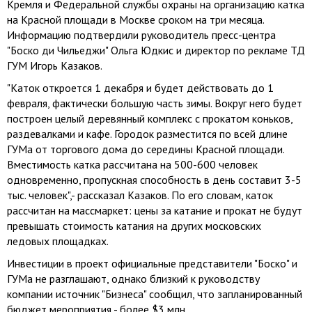
Кремля и Федеральной службы охраны на организацию катка
на Красной площади в Москве сроком на три месяца.
Информацию подтвердили руководитель пресс-центра
"Боско ди Чильеджи" Ольга Юдкис и директор по рекламе ТД
ГУМ Игорь Казаков.
"Каток откроется 1 декабря и будет действовать до 1
февраля, фактически большую часть зимы. Вокруг него будет
построен целый деревянный комплекс с прокатом коньков,
раздевалками и кафе. Городок разместится по всей длине
ГУМа от торгового дома до середины Красной площади.
Вместимость катка рассчитана на 500-600 человек
одновременно, пропускная способность в день составит 3-5
тыс. человек",- рассказал Казаков. По его словам, каток
рассчитан на массмаркет: цены за катание и прокат не будут
превышать стоимость катания на других московских
ледовых площадках.
Инвестиции в проект официальные представители "Боско" и
ГУМа не разглашают, однако близкий к руководству
компании источник "Бизнеса" сообщил, что запланированный
бюджет мероприятия - более $3 млн.