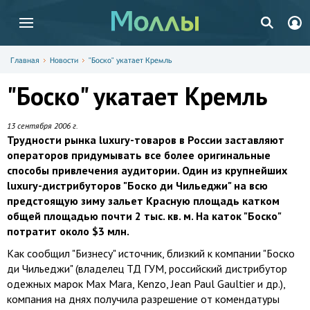
Главная
Новости
"Боско" укатает Кремль
"Боско" укатает Кремль
13 сентября 2006 г.
Трудности рынка luxury-товаров в России заставляют
операторов придумывать все более оригинальные
способы привлечения аудитории. Один из крупнейших
luxury-дистрибуторов "Боско ди Чильеджи" на всю
предстоящую зиму зальет Красную площадь катком
общей площадью почти 2 тыс. кв. м. На каток "Боско"
потратит около $3 млн.
Как сообщил "Бизнесу" источник, близкий к компании "Боско
ди Чильеджи" (владелец ТД ГУМ, российский дистрибутор
одежных марок Max Mara, Kenzo, Jean Paul Gaultier и др.),
компания на днях получила разрешение от комендатуры