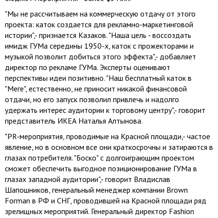
"Мы не рассчитываем на коммерческую отдачу от этого
проекта: каток создается для рекламно-маркетинговой
истории",- признается Казаков. "Наша цель - воссоздать
имидж ГУМа середины 1950-х, каток с прожекторами и
музыкой позволит добиться этого эффекта",- добавляет
директор по рекламе ГУМа. Эксперты оценивают
перспективы идеи позитивно. "Наш бесплатный каток в
"Меге", естественно, не приносит никакой финансовой
отдачи, но его запуск позволил привлечь и надолго
удержать интерес аудитории к торговому центру",- говорит
представитель ИКЕА Наталья Алтынова.
"PR-мероприятия, проводимые на Красной площади,- частое
явление, но в основном все они краткосрочны и затираются в
глазах потребителя. "Боско" с долгоиграющим проектом
сможет обеспечить выгодное позиционирование ГУМа в
глазах западной аудитории",- говорит Владислав
Шапошников, генеральный менеджер компании Brown
Forman в РФ и СНГ, проводившей на Красной площади ряд
зрелищных мероприятий. Генеральный директор Fashion