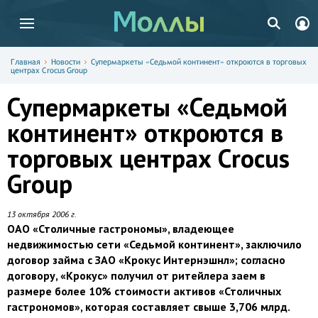
Главная
Новости
Супермаркеты «Седьмой континент» откроются в торговых
центрах Crocus Group
Супермаркеты «Седьмой
континент» откроются в
торговых центрах Crocus
Group
13 октября 2006 г.
ОАО «Столичные гастрономы», владеющее
недвижимостью сети «Седьмой континент», заключило
договор займа с ЗАО «Крокус Интернэшнл»; согласно
договору, «Крокус» получил от ритейлера заем в
размере более 10% стоимости активов «Столичных
гастрономов», которая составляет свыше 3,706 млрд.