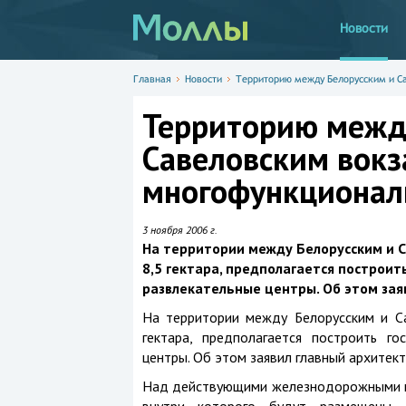
Новости
Главная
Новости
Территорию между Белорусским и С
Территорию межд
Савеловским вокз
многофункционал
3 ноября 2006 г.
На территории между Белорусским и С
8,5 гектара, предполагается построит
развлекательные центры. Об этом зая
На территории между Белорусским и Са
гектара, предполагается построить го
центры. Об этом заявил главный архитек
Над действующими железнодорожными пу