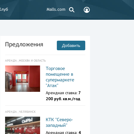
Клуб
Malls.com
Предложения
Добавить
АРЕНДА , МОСКВА И ОБЛАСТЬ
Торговое
помещение в
супермаркете
"Атак"
Арендная ставка:
7
200 руб. кв.м./год
АРЕНДА , ЧЕЛЯБИНСК
КТК "Северо-
западный"
Арендная ставка:
4