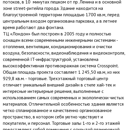
потоков, в 10 минутах пешком от пр. Ленина и в основной
зоне street-ритейла города. Здание находится на
благоустроенной территории площадью 1700 кв.м, перед
центральным входом организована парковка, а в летнее
время работают два фонтана.
ТЦ «Лондон» был построен в 2005 году и полностью
оснащен всеми современными инженерными системами -
отопления, вентиляции, кондиционирования и очистки
воздуха, безопасности, видеонаблюдения и видеоконтроля,
современной IT-инфраструктурой, установлена
высокоэффективная противокражная система Crosspoint.
Общая площадь проекта составляет 1 245,50 кв.м, из них
929,8 кв.м. - торговые. Трехэтажный торговый центр
отличает уникальный внешний дизайн в стиле хай-тек и
интересные интерьерные решения, выполненные с
использованием самых современных и экологически чистых
материалов. Отличительной особенностью здания является
четко спланированное и качественно организованное
пространство, в котором себя уютно чувствуют и
покупатели, и персонал. Торговые залы 1-го и 2-го этажей
представляют собой помещения с открытой планировкой,