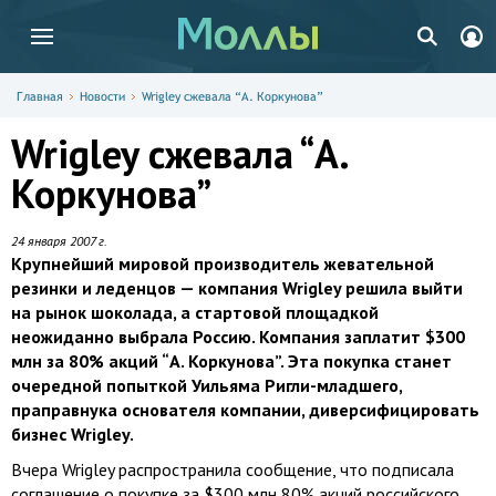
Главная
Новости
Wrigley сжевала “А. Коркунова”
Wrigley сжевала “А.
Коркунова”
24 января 2007 г.
Крупнейший мировой производитель жевательной
резинки и леденцов — компания Wrigley решила выйти
на рынок шоколада, а стартовой площадкой
неожиданно выбрала Россию. Компания заплатит $300
млн за 80% акций “А. Коркунова”. Эта покупка станет
очередной попыткой Уильяма Ригли-младшего,
праправнука основателя компании, диверсифицировать
бизнес Wrigley.
Вчера Wrigley распространила сообщение, что подписала
соглашение о покупке за $300 млн 80% акций российского