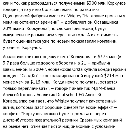
как и то, как распорядиться полученными $300 млн. Коркунов
говорит, что у него большие планы по развитию
Одинцовской фабрики вместе с Wrigley. “На другие проекты у
меня не останется времени”, — добавляет он. Оставшиеся
20% акций “Коркунова”, по словам Гришакова, будут
выкуплены не раньше чем через два года. А их стоимость
будет оцениваться уже по новым показателям компании,
уточняет Коркунов.
Аналитики считают оценку всего “Коркунова” в $375 млн (в
3,7 раза больше годового оборота и в 21 — прибыли)
завышенной. В 2004 г. норвежская Orkla купила кондитерский
холдинг “СладКо” с консолидированной выручкой $214 млн
менее чем за $115 млн. “Когда нечего покупать, остается
только переплачивать”, — говорит аналитик МДМ-банка
Алексей Гоголев. Аналитик Deutsche UFG Алексей
Кривошапко считает, что Wrigley покупает качественный
актив, который даст хороший синергетический эффект —
конфеты “Коркунов” можно будет продавать через
дистрибуторов жевательной резинки. Сравнимых компаний
на рынке нет, отмечает источник, знакомый с условиями