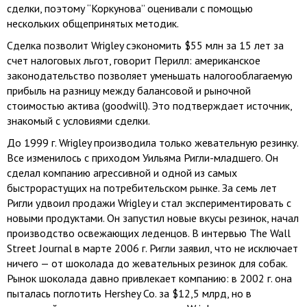
сделки, поэтому “Коркунова” оценивали с помощью
нескольких общепринятых методик.
Сделка позволит Wrigley сэкономить $55 млн за 15 лет за
счет налоговых льгот, говорит Перилл: американское
законодательство позволяет уменьшать налогооблагаемую
прибыль на разницу между балансовой и рыночной
стоимостью актива (goodwill). Это подтверждает источник,
знакомый с условиями сделки.
До 1999 г. Wrigley производила только жевательную резинку.
Все изменилось с приходом Уильяма Ригли-младшего. Он
сделал компанию агрессивной и одной из самых
быстрорастущих на потребительском рынке. За семь лет
Ригли удвоил продажи Wrigley и стал экспериментировать с
новыми продуктами. Он запустил новые вкусы резинок, начал
производство освежающих леденцов. В интервью The Wall
Street Journal в марте 2006 г. Ригли заявил, что не исключает
ничего — от шоколада до жевательных резинок для собак.
Рынок шоколада давно привлекает компанию: в 2002 г. она
пыталась поглотить Hershey Co. за $12,5 млрд, но в