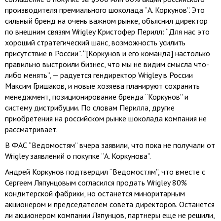
производителя премиального шоколада “А. Коркунов”. Это
сильный бренд на очень важном рынке, объяснил директор
по внешним связям Wrigley Кристофер Перилл: “Для нас это
хороший стратегический шанс, возможность усилить
присутствие в России”. “[Коркунов и его команда] настолько
правильно выстроили бизнес, что мы не видим смысла что-
либо менять”, — радуется гендиректор Wrigley в России
Максим Гришаков, и новые хозяева планируют сохранить
менеджмент, позиционирование бренда “Коркунов” и
систему дистрибуции. По словам Перилла, другие
приобретения на российском рынке шоколада компания не
рассматривает.
В ФАС “Ведомостям” вчера заявили, что пока не получали от
Wrigley заявлений о покупке “А. Коркунова”.
Андрей Коркунов подтвердил “Ведомостям”, что вместе с
Сергеем Ляпунцовым согласился продать Wrigley 80%
кондитерской фабрики, но останется миноритарным
акционером и председателем совета директоров. Останется
ли акционером компании Ляпунцов, партнеры еще не решили,