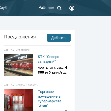
Клуб
Malls.com
Предложения
Добавить
АРЕНДА , ЧЕЛЯБИНСК
КТК "Северо-
западный"
Арендная ставка:
4
800 руб. кв.м./год
АРЕНДА , МОСКВА И ОБЛАСТЬ
Торговое
помещение в
супермаркете
"Атак"