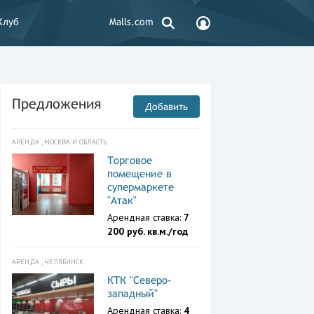
Клуб
Malls.com
Предложения
Добавить
АРЕНДА , МОСКВА И ОБЛАСТЬ
Торговое
помещение в
супермаркете
"Атак"
Арендная ставка:
7
200 руб. кв.м./год
АРЕНДА , ЧЕЛЯБИНСК
КТК "Северо-
западный"
Арендная ставка:
4