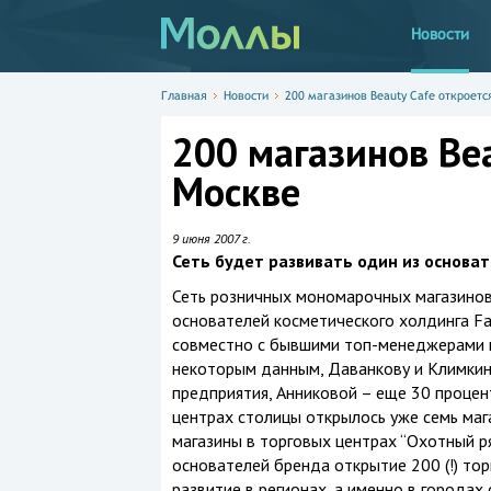
Новости
Главная
Новости
200 магазинов Beauty Cafe откроетс
200 магазинов Bea
Москве
9 июня 2007 г.
Сеть будет развивать один из основат
Сеть розничных мономарочных магазинов 
основателей косметического холдинга Fa
совместно с бывшими топ-менеджерами 
некоторым данным, Даванкову и Климкин
предприятия, Анниковой – еще 30 процент
центрах столицы открылось уже семь мага
магазины в торговых центрах “Охотный ря
основателей бренда открытие 200 (!) тор
развитие в регионах, а именно в городах