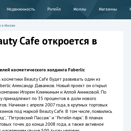
Недвижимость
Ритейл
Моллы
Магазины
я в Москве
uty Cafe откроется в
елей косметического холдинга Faberlic
косметики Beauty Cafe будет развивать один из
berlic Александр Даванков. Новый проект он открыл
компании Игорем Климкиным и Аллой Анниковой. По
у принадлежит по 35 процентов в доли нового
ов. Начиная с апреля 2007 года, в крупных торговых
зинов под маркой Beauty Cafe. В том числе, появились
д”, “Петровский Пассаж” и “Ритейл-парк”. В планах
говых точек до конца 2008 года, а также активное
 с населением свыше 500 тысяч человек.