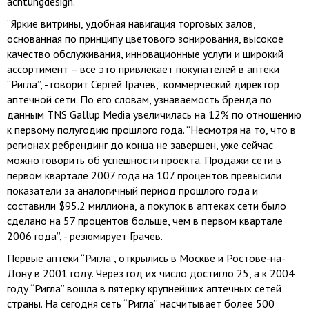
achtungdesign.
“Яркие витрины, удобная навигация торговых залов,
основанная по принципу цветового зонирования, высокое
качество обслуживания, инновационные услуги и широкий
ассортимент – все это привлекает покупателей в аптеки
“Ригла”, - говорит Сергей Грачев, коммерческий директор
аптечной сети. По его словам, узнаваемость бренда по
данным TNS Gallup Media увеличилась на 12% по отношению
к первому полугодию прошлого года. “Несмотря на то, что в
регионах ребрендинг до конца не завершен, уже сейчас
можно говорить об успешности проекта. Продажи сети в
первом квартале 2007 года на 107 процентов превысили
показатели за аналогичный период прошлого года и
составили $95.2 миллиона, а покупок в аптеках сети было
сделано на 57 процентов больше, чем в первом квартале
2006 года”, - резюмирует Грачев.
Первые аптеки “Ригла”, открылись в Москве и Ростове-на-
Дону в 2001 году. Через год их число достигло 25, а к 2004
году “Ригла” вошла в пятерку крупнейших аптечных сетей
страны. На сегодня сеть “Ригла” насчитывает более 500