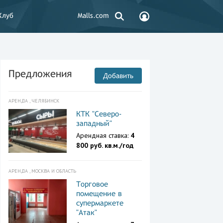
Клуб
Malls.com
Предложения
Добавить
АРЕНДА , ЧЕЛЯБИНСК
КТК "Северо-
западный"
Арендная ставка:
4
800 руб. кв.м./год
АРЕНДА , МОСКВА И ОБЛАСТЬ
Торговое
помещение в
супермаркете
"Атак"