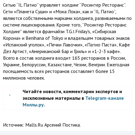
Сетью “IL Патио” управляет холдинг “Росинтер Ресторанс”.
Сети «Планета Суши» и «Мока Лока», как и “IL Патио”,
являются собственными марками холдинга, развиваемыми по
системе лицензирования. Кроме того, “Росинтер Ресторанс
Холдинг” является франчайзи T.G.I.Friday’s, «Сибирская
Корона» и Benihana of Tokyo и владельцем товарных знаков
«Испанский уголок», «Печки Лавочки», «Патио Паста», Кафе
Дез Артист, «Американский Бар и Гриль» и «1-2-3 кафе».
Всего в состав холдинга входит 165 ресторанов в России,
Украине, Белоруссии, Казахстане, Чехии, Венгрии. Ежегодная
посещаемость всех ресторанов составляет более 15
миллионов человек.
Читайте новости, комментарии экспертов и
эксклюзивные материалы в
Telegram-канале
Моллы.ру
.
Источник:
Malls.Ru Арсений Постика.