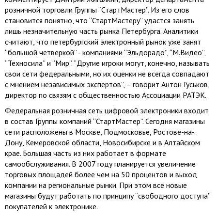
розничной торговли Группы “СтартМастер”. Из его слов
становится понятно, что “СтартМастеру” удастся занять
лишь незначительную часть рынка Петербурга. Аналитики
считают, что петербургский электронный рынок уже занят
“большой четверкой” - компаниями “Эльдорадо”, “М.Видео”,
“Техносила” и “Мир”. “Другие игроки могут, конечно, называть
свои сети федеральными, но их оценки не всегда совпадают
с мнением независимых экспертов”, – говорит Антон Гуськов,
директор по связям с общественностью Ассоциации РАТЭК.
Федеральная розничная сеть цифровой электроники входит
в состав Группы компаний “СтартМастер”. Сегодня магазины
сети расположены в Москве, Подмосковье, Ростове-на-
Дону, Кемеровской области, Новосибирске и в Алтайском
крае. Большая часть из них работает в формате
самообслуживания. В 2007 году планируется увеличение
торговых площадей более чем на 50 процентов и выход
компании на региональные рынки. При этом все новые
магазины будут работать по принципу “свободного доступа”
покупателей к электронике.