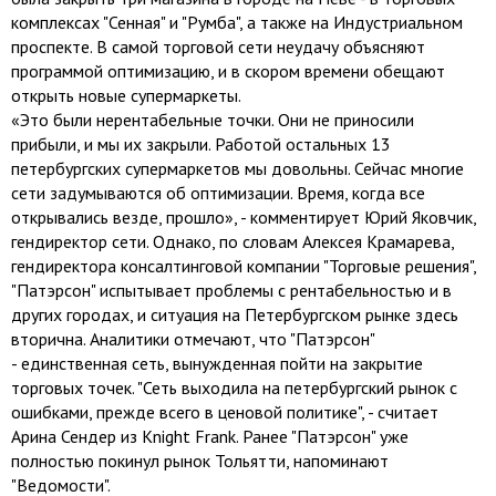
комплексах "Сенная" и "Румба", а также на Индустриальном
проспекте. В самой торговой сети неудачу объясняют
программой оптимизацию, и в скором времени обещают
открыть новые супермаркеты.
«Это были нерентабельные точки. Они не приносили
прибыли, и мы их закрыли. Работой остальных 13
петербургских супермаркетов мы довольны. Сейчас многие
сети задумываются об оптимизации. Время, когда все
открывались везде, прошло», - комментирует Юрий Яковчик,
гендиректор сети. Однако, по словам Алексея Крамарева,
гендиректора консалтинговой компании "Торговые решения",
"Патэрсон" испытывает проблемы с рентабельностью и в
других городах, и ситуация на Петербургском рынке здесь
вторична. Аналитики отмечают, что "Патэрсон"
- единственная сеть, вынужденная пойти на закрытие
торговых точек. "Сеть выходила на петербургский рынок с
ошибками, прежде всего в ценовой политике", - считает
Арина Сендер из Knight Frank. Ранее "Патэрсон" уже
полностью покинул рынок Тольятти, напоминают
"Ведомости".