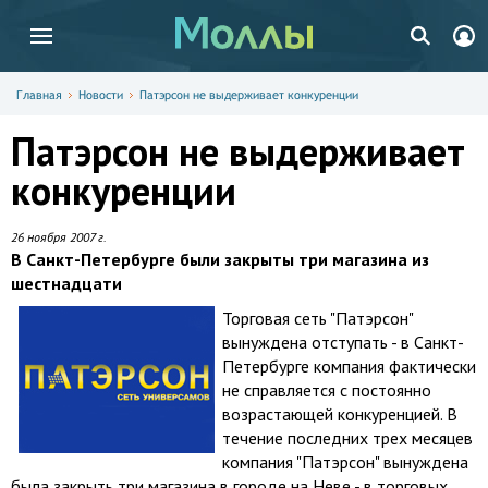
Главная
Новости
Патэрсон не выдерживает конкуренции
Патэрсон не выдерживает
конкуренции
26 ноября 2007 г.
В Санкт-Петербурге были закрыты три магазина из
шестнадцати
Торговая сеть "Патэрсон"
вынуждена отступать - в Санкт-
Петербурге компания фактически
не справляется с постоянно
возрастающей конкуренцией. В
течение последних трех месяцев
компания "Патэрсон" вынуждена
была закрыть три магазина в городе на Неве - в торговых