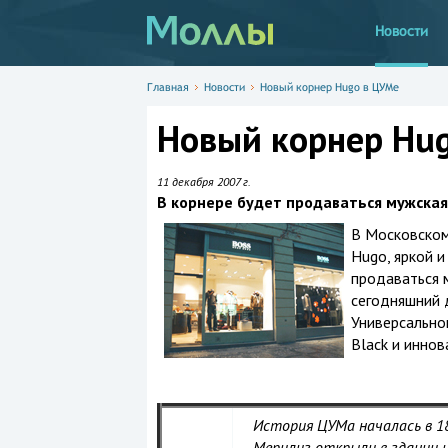
Новости
Главная
Новости
Новый корнер Hugo в ЦУМе
Новый корнер Hu
11 декабря 2007 г.
В корнере будет продаваться мужская
В Московском
Hugo, яркой и
продаваться 
сегодняшний 
Универсально
Black и иннов
История ЦУМа началась в 1
Мерилиз открыли в здании н