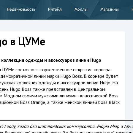
Недвижимость
Ритейл
Моллы
Магазины
go в ЦУМе
 коллекция одежды и аксессуаров линии Hugo
 ЦУМе состоялось торжественное открытие корнера
 демократичной линии марки Hugo Boss. В корнере будет
мужская коллекция одежды и аксессуаров линии Hugo. На
день Hugo Boss также представлен в Центральном
м Модном своими мужскими линиями - классической Boss
ационной Boss Orange, а также женской линией boss Black.
857 году, когда два шотландских коммерсанта Эндрю Мюр и Арч
а Театральной площади первый в России универсальный магазин. 