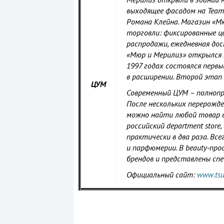
выходящее фасадом на Теат
Романа Клейна. Магазин «М
торговли: фиксированные це
распродажи, ежедневная дос
«Мюр и Мерилиз» открылся 
1997 годах состоялся перв
в расширении. Второй этап 
ЦУМ
Современный ЦУМ – полнопр
После нескольких перерожд
можно найти любой товар в
российский department sto
практически в два раза. Вс
и парфюмерии. В beauty-пр
брендов и представлены сп
Официальный сайт:
www.tsu