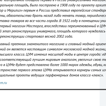
ральную площадь, было построено в 1908 году по проекту архи
юр и Мерилиз» первым в России представил европейские станда
ны, обязательство брать назад либо менять товар, периодичес
тавка товаров во все части города. В 1922 году в помещении ун
первый магазин Мосторга, впоследствии переименованный в ЦУМ
ый этап реконструкции универмага, площадь которого нуждалась
реконструкции стартовал весной 2002 года.
авный преемник знаменитого магазина и главный модный ориен
ений он является настоящим символом московской модной жизни,
ысшего класса. ЦУМ изменил масштаб моды в центре города: е
re, соответствующий лучшим мировым аналогам, увеличил свою 
его в ЦУМе будет представлено более 1000 марок одежды, обуви, 
остранстве первого этажа ЦУМа открываются корнеры самых и
ециальные проекты ведущих парфюмерных домов класса «люкс».
m.ru