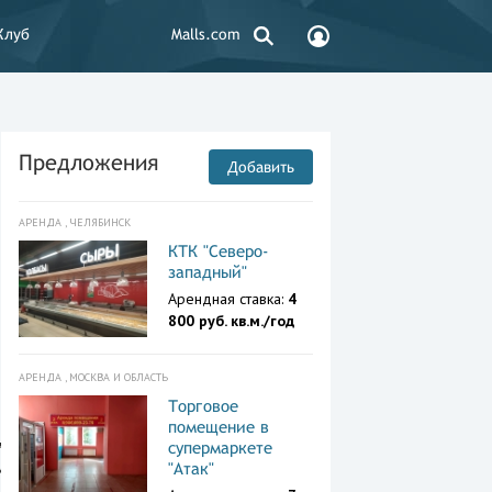
Клуб
Malls.com
Предложения
Добавить
АРЕНДА , ЧЕЛЯБИНСК
КТК "Северо-
западный"
Арендная ставка:
4
800 руб. кв.м./год
АРЕНДА , МОСКВА И ОБЛАСТЬ
Торговое
помещение в
супермаркете
ибальд
"Атак"
Здание,