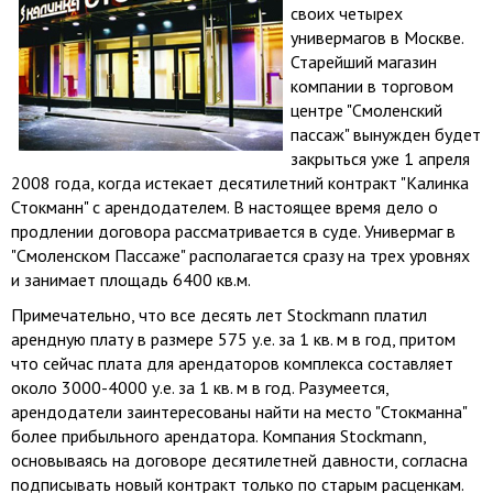
своих четырех
универмагов в Москве.
Старейший магазин
компании в торговом
центре "Смоленский
пассаж" вынужден будет
закрыться уже 1 апреля
2008 года, когда истекает десятилетний контракт "Калинка
Стокманн" с арендодателем. В настоящее время дело о
продлении договора рассматривается в суде. Универмаг в
"Смоленском Пассаже" располагается сразу на трех уровнях
и занимает площадь 6400 кв.м.
Примечательно, что все десять лет Stockmann платил
арендную плату в размере 575 у.е. за 1 кв. м в год, притом
что сейчас плата для арендаторов комплекса составляет
около 3000-4000 у.е. за 1 кв. м в год. Разумеется,
арендодатели заинтересованы найти на место "Стокманна"
более прибыльного арендатора. Компания Stockmann,
основываясь на договоре десятилетней давности, согласна
подписывать новый контракт только по старым расценкам.