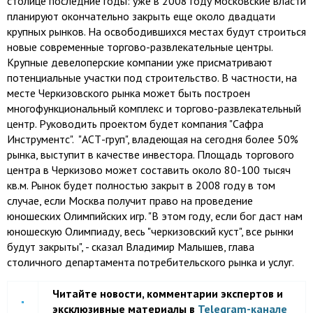
столице последние годы: уже в 2008 году московские власти
планируют окончательно закрыть еще около двадцати
крупных рынков. На освободившихся местах будут строиться
новые современные торгово-развлекательные центры.
Крупные девелоперские компании уже присматривают
потенциальные участки под строительство. В частности, на
месте Черкизовского рынка может быть построен
многофункциональный комплекс и торгово-развлекательный
центр. Руководить проектом будет компания "Сафра
Инструментс". "АСТ-груп", владеющая на сегодня более 50%
рынка, выступит в качестве инвестора. Площадь торгового
центра в Черкизово может составить около 80-100 тысяч
кв.м. Рынок будет полностью закрыт в 2008 году в том
случае, если Москва получит право на проведение
юношеских Олимпийских игр. "В этом году, если бог даст нам
юношескую Олимпиаду, весь "черкизовский куст", все рынки
будут закрыты", - сказал Владимир Малышев, глава
столичного департамента потребительского рынка и услуг.
Читайте новости, комментарии экспертов и
эксклюзивные материалы в
Telegram-канале