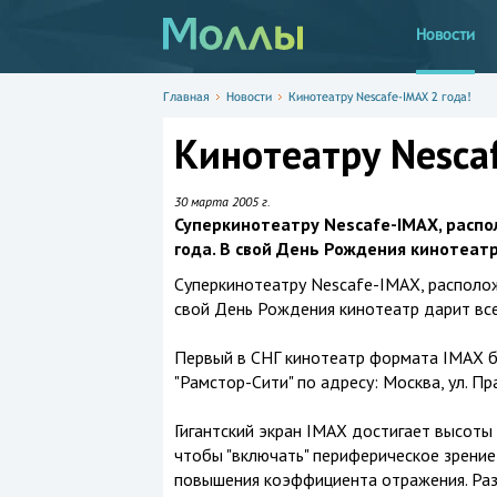
Новости
Главная
Новости
Кинотеатру Nescafe-IMAX 2 года!
Кинотеатру Nescaf
30 марта 2005 г.
Суперкинотеатру Nescafe-IMAX, распо
года. В свой День Рождения кинотеат
Суперкинотеатру Nescafe-IMAX, располож
свой День Рождения кинотеатр дарит все
Первый в СНГ кинотеатр формата IMAX б
"Рамстор-Сити" по адресу: Москва, ул. Пр
Гигантский экран IMAX достигает высоты
чтобы "включать" периферическое зрение
повышения коэффициента отражения. Раз