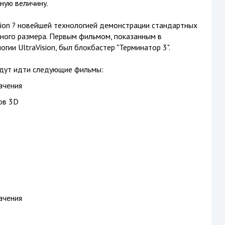
ную величину.
sion ? новейшей технологией демонстрации стандартных
ного размера. Первым фильмом, показанным в
гии UltraVision, был блокбастер "Терминатор 3".
удут идти следующие фильмы:
ачения
ов 3D
ачения