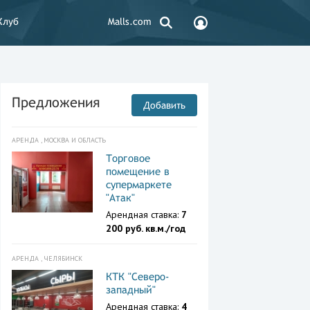
Клуб
Malls.com
Предложения
Добавить
АРЕНДА , МОСКВА И ОБЛАСТЬ
Торговое
помещение в
супермаркете
"Атак"
Арендная ставка:
7
200 руб. кв.м./год
АРЕНДА , ЧЕЛЯБИНСК
КТК "Северо-
западный"
Арендная ставка:
4