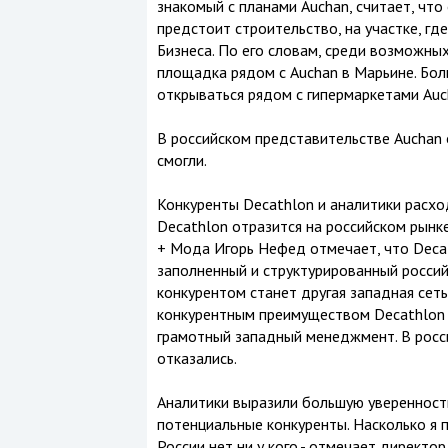
знакомый с планами Auchan, считает, что
предстоит строительство, на участке, где
Бизнеса. По его словам, среди возможны
площадка рядом с Auchan в Марьине. Бол
открываться рядом с гипермаркетами Auch
В российском представительстве Auchan
смогли.
Конкуренты Decathlon и аналитики расхо
Decathlon отразится на российском рынк
+ Мода Игорь Нефед отмечает, что Deca
заполненный и структурированный россий
конкурентом станет другая западная сеть
конкурентным преимуществом Decathlon 
грамотный западный менеджмент. В росси
отказались.
Аналитики выразили большую уверенность
потенциальные конкуренты. Насколько я по
России нет ни у кого,- отмечает директо