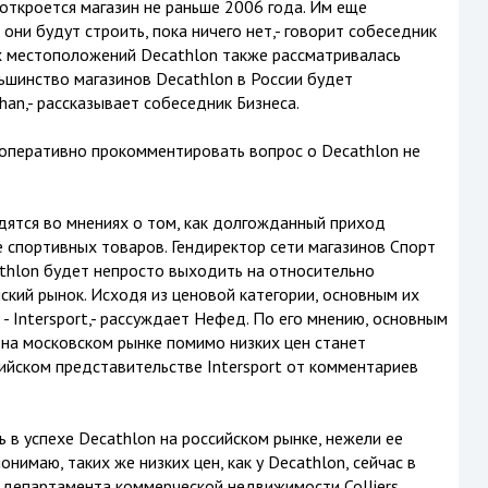
 откроется магазин не раньше 2006 года. Им еще
 они будут строить, пока ничего нет,- говорит собеседник
х местоположений Decathlon также рассматривалась
ьшинство магазинов Decathlon в России будет
an,- рассказывает собеседник Бизнеса.
 оперативно прокомментировать вопрос о Decathlon не
дятся во мнениях о том, как долгожданный приход
е спортивных товаров. Гендиректор сети магазинов Спорт
thlon будет непросто выходить на относительно
ский рынок. Исходя из ценовой категории, основным их
 - Intersport,- рассуждает Нефед. По его мнению, основным
на московском рынке помимо низких цен станет
йском представительстве Intersport от комментариев
 в успехе Decathlon на российском рынке, нежели ее
нимаю, таких же низких цен, как у Decathlon, сейчас в
р департамента коммерческой недвижимости Colliers