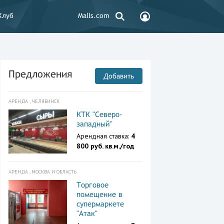
Клуб
Malls.com
Предложения
Добавить
АРЕНДА , ЧЕЛЯБИНСК
КТК "Северо-
западный"
Арендная ставка:
4
800 руб. кв.м./год
АРЕНДА , МОСКВА И ОБЛАСТЬ
Торговое
помещение в
супермаркете
"Атак"