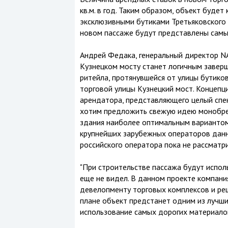
кв.м. в год. Таким образом, объект буде
эксклюзивными бутиками Третьяковского 
новом пассаже будут представлены самые
Андрей Федака, генеральный директор NA
Кузнецком мосту станет логичным завер
ритейла, протянувшейся от улицы бутико
торговой улицы Кузнецкий мост. Концепц
арендатора, представляющего целый спе
хотим предложить свежую идею монобрен
здания наиболее оптимальным вариантом
крупнейших зарубежных операторов данно
российского оператора пока не рассматри
"При строительстве пассажа будут испол
еще не видел. В данном проекте компани
девелопменту торговых комплексов и реш
плане объект предстанет одним из лучши
использование самых дорогих материалов