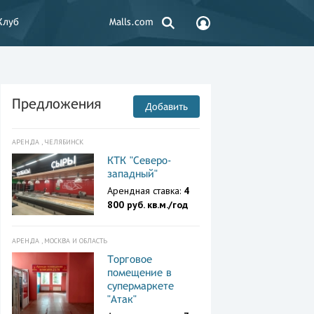
Клуб
Malls.com
Предложения
Добавить
АРЕНДА , ЧЕЛЯБИНСК
КТК "Северо-
западный"
Арендная ставка:
4
800 руб. кв.м./год
АРЕНДА , МОСКВА И ОБЛАСТЬ
Торговое
помещение в
супермаркете
"Атак"