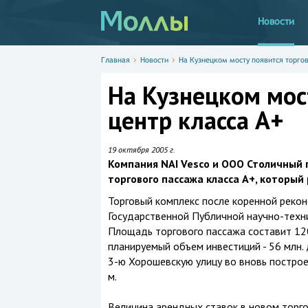
Новости
Главная
Новости
На Кузнецком мосту появится торгов
На Кузнецком мос
центр класса А+
19 октября 2005 г.
Компания NAI Vesco и ООО Столичный 
торгового пассажа класса А+, который
Торговый комплекс после коренной рекон
Государственной Публичной научно-техни
Площадь торгового пассажа составит 1200
планируемый объем инвестиций - 56 млн.
3-ю Хорошевскую улицу во вновь постро
м.
Величина арендных ставок в новом торго