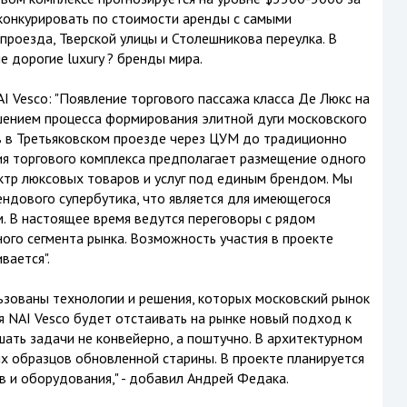
т конкурировать по стоимости аренды с самыми
проезда, Тверской улицы и Столешникова переулка. В
 дорогие luxury ? бренды мира.
I Vesco: "Появление торгового пассажа класса Де Люкс на
шением процесса формирования элитной дуги московского
в в Третьяковском проезде через ЦУМ до традиционно
ия торгового комплекса предполагает размещение одного
ктр люксовых товаров и услуг под единым брендом. Мы
дового супербутика, что является для имеющегося
. В настоящее время ведутся переговоры с рядом
го сегмента рынка. Возможность участия в проекте
вается".
ьзованы технологии и решения, которых московский рынок
я NAI Vesco будет отстаивать на рынке новый подход к
ать задачи не конвейерно, а поштучно. В архитектурном
х образцов обновленной старины. В проекте планируется
 и оборудования," - добавил Андрей Федака.