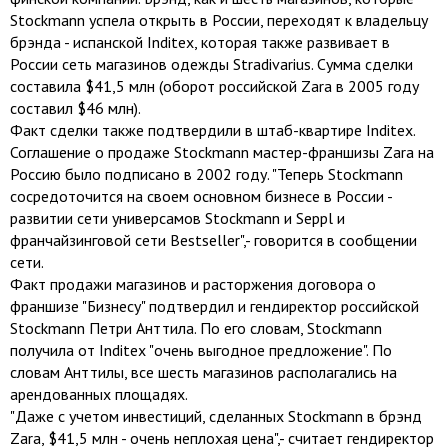
Stockmann успела открыть в России, переходят к владельцу
брэнда - испанской Inditex, которая также развивает в
России сеть магазинов одежды Stradivarius. Сумма сделки
составила $41,5 млн (оборот российской Zara в 2005 году
составил $46 млн).
Факт сделки также подтвердили в штаб-квартире Inditex.
Соглашение о продаже Stockmann мастер-франшизы Zara на
Россию было подписано в 2002 году. "Теперь Stockmann
сосредоточится на своем основном бизнесе в России -
развитии сети универсамов Stockmann и Seppl и
франчайзинговой сети Bestseller",- говорится в сообщении
сети.
Факт продажи магазинов и расторжения договора о
франшизе "Бизнесу" подтвердил и гендиректор российской
Stockmann Петри Анттила. По его словам, Stockmann
получила от Inditex "очень выгодное предложение". По
словам Анттилы, все шесть магазинов располагались на
арендованных площадях.
"Даже с учетом инвестиций, сделанных Stockmann в брэнд
Zara, $41,5 млн - очень неплохая цена",- считает гендиректор