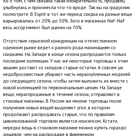
Ко о том, с чем связана такая избирательность, продавец
улыбнулась и произнесла что-то вроде: Так вы на градусник
посмотрите. В Esprit в тот же период скидка на разные вещи
варьировалась от 20% до 50%. Зато в магазинах Naf-Naf
весь ассортимент был уценен на 70%.
Отсутствие серьезной конкуренции на отечественном
одежном рынке ведет к разного рода махинациям со
скидками. На Западе в конце сезона распродаются только
последние коллекции. У нас же некоторые торговцы к этим
акциям достают со складов старые остатки. А совсем уж
недобросовестные убирают часть нераскупленных моделей
до следующего сезона, чтобы затем выложить их вместе с
новой коллекцией по первоначальным ценам. На Западе
вещи, нераспроданные в течение сезона, отправляют в
стоковые магазины. В России же многие торговцы после
получения новых вещей выделяют угол, в котором
продолжают распродавать старые, что по правилам
цивилизованной торговли является нонсенсом. Кстати,
нередко вещь в стоковом магазине можно купить гораздо
дешевле, чем на распродаже в фирменном.