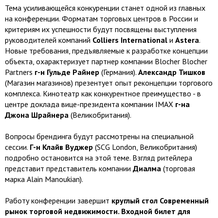
Тема усиливающейся конкуренции станет одной из главных
на конференции. Форматам торговых центров в России и
критериям их успешности будут посвящены выступления
руководителей компаний
Colliers International
и
Astera
.
Новые требования, предъявляемые к разработке концепции
объекта, охарактеризует партнер компании Blocher Blocher
Partners
г-н Гульде Райнер
(Германия).
Александр Тишков
(Магазин магазинов) презентует опыт реконцепции торгового
комплекса. Кинотеатр как конкурентное преимущество - в
центре доклада вице-президента компании IMAX
г-на
Джона Шрайнера
(Великобритания).
Вопросы брендинга будут рассмотрены на специальной
сессии.
Г-н Клайв Вуджер
(SCG London, Великобритания)
подробно остановится на этой теме. Взгляд ритейлера
представит представитель компании
Диалма
(торговая
марка Alain Manoukian).
Работу конференции завершит
круглый стол Современный
рынок торговой недвижимости. Входной билет для