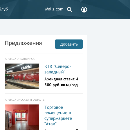
Клуб
Malls.com
Предложения
Добавить
АРЕНДА , ЧЕЛЯБИНСК
КТК "Северо-
западный"
Арендная ставка:
4
800 руб. кв.м./год
АРЕНДА , МОСКВА И ОБЛАСТЬ
Торговое
помещение в
супермаркете
"Атак"