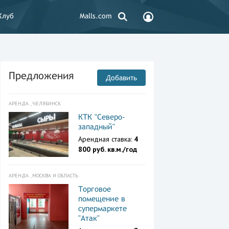
Клуб
Malls.com
Предложения
Добавить
АРЕНДА , ЧЕЛЯБИНСК
КТК "Северо-
западный"
Арендная ставка:
4
800 руб. кв.м./год
АРЕНДА , МОСКВА И ОБЛАСТЬ
Торговое
помещение в
супермаркете
"Атак"