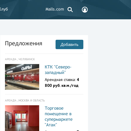
Клуб
Malls.com
Предложения
Добавить
АРЕНДА , ЧЕЛЯБИНСК
КТК "Северо-
западный"
Арендная ставка:
4
800 руб. кв.м./год
АРЕНДА , МОСКВА И ОБЛАСТЬ
Торговое
помещение в
супермаркете
"Атак"