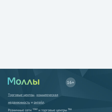
16+
Торговые центры
,
коммерческая
недвижимость
и
ритейл
.
1060
966
Розничные сети
и
торговые центры