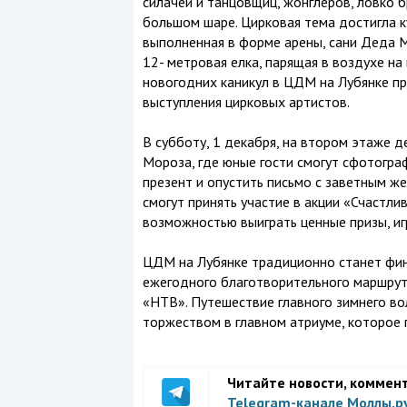
силачей и танцовщиц, жонглеров, ловко 
большом шаре. Цирковая тема достигла к
выполненная в форме арены, сани Деда 
12- метровая елка, парящая в воздухе на
новогодних каникул в ЦДМ на Лубянке п
выступления цирковых артистов.
В субботу, 1 декабря, на втором этаже 
Мороза, где юные гости смогут сфотогра
презент и опустить письмо с заветным ж
смогут принять участие в акции «Счастли
возможностью выиграть ценные призы, игр
ЦДМ на Лубянке традиционно станет фи
ежегодного благотворительного маршрут
«НТВ». Путешествие главного зимнего в
торжеством в главном атриуме, которое 
Читайте новости, коммен
Telegram-канале Моллы.р