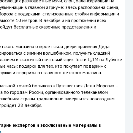
бросающих разноцветные мячи, слон, балансирующий на
ульминации в главном атриуме: здесь расположена сцена,
Мороза с подарками, стилизованные стойки информации и
 высоте 10 метров. В декабре и на протяжении всех
ройдут бесплатные сказочные представления и
детского магазина откроет свои двери приемная Деда
фироваться с зимним волшебником, получить сладкий
еланием в сказочный почтовый ящик. Гости ЦДМ на Лубянке
вые часы: подарки для тех, кто покупает подарки» с
ушки и сюрпризы от главного детского магазина.
нальной точкой большого «Путешествия Деда Мороза» –
а по городам России, организованного телеканалом
олшебника страны традиционно завершится новогодним
пройдет 28 декабря.
тарии экспертов и эксклюзивные материалы в
у
.