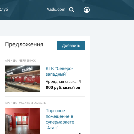
Клуб
Malls.com
Предложения
Добавить
АРЕНДА , ЧЕЛЯБИНСК
КТК "Северо-
западный"
Арендная ставка:
4
800 руб. кв.м./год
АРЕНДА , МОСКВА И ОБЛАСТЬ
Торговое
помещение в
супермаркете
"Атак"