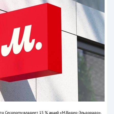
 что Ceconomy владеет 15 % акций «М.Видео-Эльдорадо».