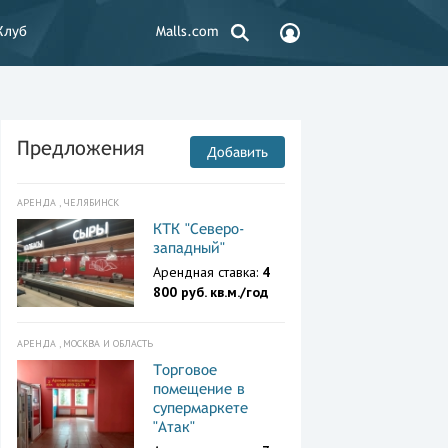
Клуб
Malls.com
Предложения
Добавить
АРЕНДА , ЧЕЛЯБИНСК
КТК "Северо-
западный"
Арендная ставка:
4
800 руб. кв.м./год
АРЕНДА , МОСКВА И ОБЛАСТЬ
Торговое
помещение в
супермаркете
"Атак"