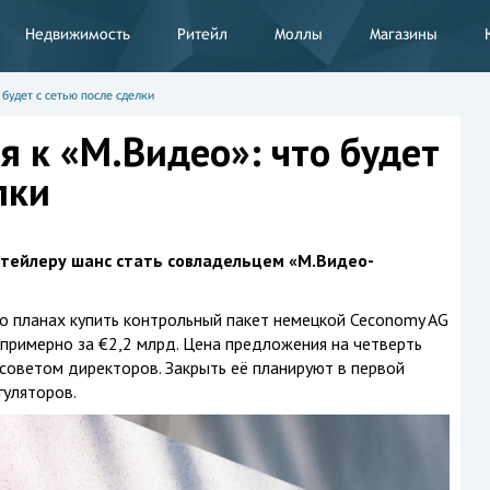
Недвижимость
Ритейл
Моллы
Магазины
 будет с сетью после сделки
я к «М.Видео»: что будет
лки
итейлеру шанс стать совладельцем «М.Видео-
 о планах купить контрольный пакет немецкой Ceconomy AG
 примерно за €2,2 млрд. Цена предложения на четверть
советом директоров. Закрыть её планируют в первой
гуляторов.