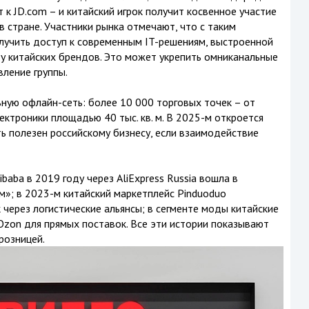
 к JD.com – и китайский игрок получит косвенное участие
в стране. Участники рынка отмечают, что с таким
лучить доступ к современным IT-решениям, выстроенной
у китайских брендов. Это может укрепить омниканальные
вление группы.
ную офлайн-сеть: более 10 000 торговых точек – от
ектроники площадью 40 тыс. кв. м. В 2025-м откроется
ь полезен российскому бизнесу, если взаимодействие
baba в 2019 году через AliExpress Russia вошла в
м»; в 2023-м китайский маркетплейс Pinduoduo
через логистические альянсы; в сегменте моды китайские
 Ozon для прямых поставок. Все эти истории показывают
розницей.