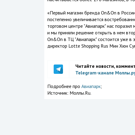
«Первый магазин бренда On&On в России 
постепенно увеличивается востребованно
торговом центре "Авиапарк" нас поразил 
и мы приняли решение открыть в нем вто
On&On в ТЦ "Авиапарк" состоится уже в э
директор Lotte Shopping Rus Мин Хюн Сук
Читайте новости, коммен
Telegram-канале Моллы.р
Подробнее про
Авиапарк
;
Источник:
Моллы.Ru.