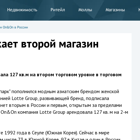
Недвижимость
Ритейл
Моллы
Магазины
ин On&On в России
кает второй магазин
ла 127 кв.м на втором торговом уровне в торговом
апарк" пополнился модным азиатским брендом женской
ией Lotte Group, развивающей бренд, подписала
нет вторым в России и первым, открытым за пределами
 On&On компания Lotte Group арендовала 127 кв. м на 2-м
 1992 года в Сеуле (Южная Корея). Сейчас в мире
м числе 73 в Южной Корее, 97 в Китае и один в России.