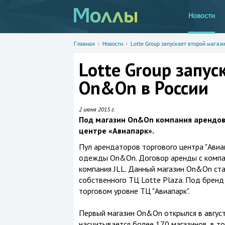
Новости
Главная
Новости
Lotte Group запускает второй магаз
Lotte Group запус
On&On в России
2 июня 2015 г.
Под магазин On&On компания арендова
центре «Авиапарк».
Пул арендаторов торгового центра "Ави
одежды On&On. Договор аренды с компан
компания JLL. Данный магазин On&On ста
собственного ТЦ Lotte Plaza. Под бренд
торговом уровне ТЦ "Авиапарк".
Первый магазин On&On открылся в августе
насчитывается более 170 магазинов, в то