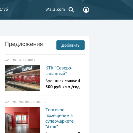
Клуб
Malls.com
Предложения
Добавить
АРЕНДА , ЧЕЛЯБИНСК
КТК "Северо-
западный"
Арендная ставка:
4
800 руб. кв.м./год
АРЕНДА , МОСКВА И ОБЛАСТЬ
Торговое
помещение в
супермаркете
"Атак"