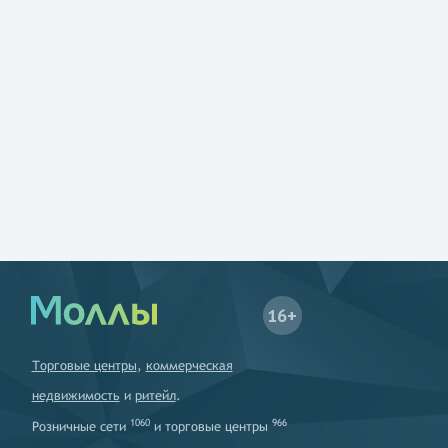
16+
Торговые центры
,
коммерческая
недвижимость
и
ритейл
.
1060
966
Розничные сети
и
торговые центры