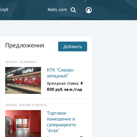
Клуб
Malls.com
Предложения
Добавить
АРЕНДА , ЧЕЛЯБИНСК
КТК "Северо-
западный"
Арендная ставка:
4
800 руб. кв.м./год
АРЕНДА , МОСКВА И ОБЛАСТЬ
Торговое
помещение в
супермаркете
"Атак"