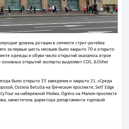
лугодие уровень ротации в сегменте стрит-ритейла
Всего за первые шесть месяцев было закрыто 70 и открыто
менте одежды и обуви число открытий оказалось втрое
сле основных открытий эксперты выделяют COS, &Other
лгода было открыто 33 заведения и закрыто 21. «Среди
рской, Osteria Betulla на Греческом проспекте, Self Edge
xty four на набережной Мойки, Ognivo на Малом проспекте
ова, заместитель директора департамента торговой