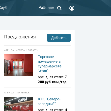
Клуб
Malls.com
Предложения
Добавить
АРЕНДА , МОСКВА И ОБЛАСТЬ
Торговое
помещение в
супермаркете
"Атак"
Арендная ставка:
7
200 руб. кв.м./год
АРЕНДА , ЧЕЛЯБИНСК
КТК "Северо-
западный"
Арендная ставка:
4