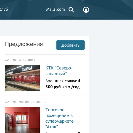
Клуб
Malls.com
Предложения
Добавить
АРЕНДА , ЧЕЛЯБИНСК
КТК "Северо-
западный"
Арендная ставка:
4
800 руб. кв.м./год
АРЕНДА , МОСКВА И ОБЛАСТЬ
Торговое
помещение в
супермаркете
"Атак"