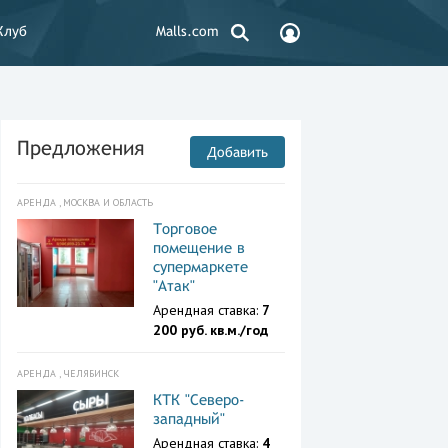
Клуб
Malls.com
Предложения
Добавить
АРЕНДА , МОСКВА И ОБЛАСТЬ
Торговое
помещение в
супермаркете
"Атак"
Арендная ставка:
7
200 руб. кв.м./год
АРЕНДА , ЧЕЛЯБИНСК
КТК "Северо-
западный"
Арендная ставка:
4