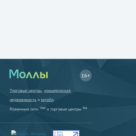
16+
Торговые центры
,
коммерческая
недвижимость
и
ритейл
.
1060
966
Розничные сети
и
торговые центры