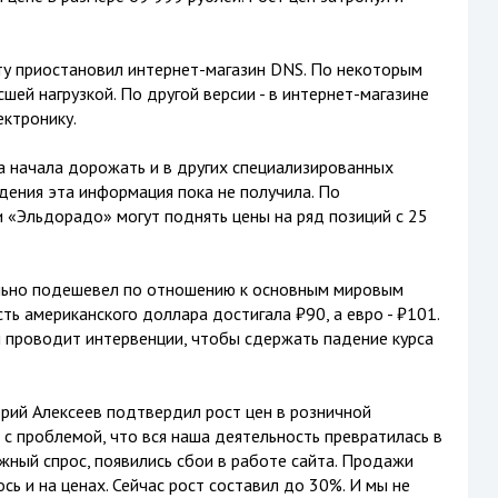
ту приостановил интернет-магазин DNS. По некоторым
шей нагрузкой. По другой версии - в интернет-магазине
ектронику.
а начала дорожать и в других специализированных
дения эта информация пока не получила. По
«Эльдорадо» могут поднять цены на ряд позиций с 25
ельно подешевел по отношению к основным мировым
ть американского доллара достигала ₽90, а евро - ₽101.
и проводит интервенции, чтобы сдержать падение курса
рий Алексеев подтвердил рост цен в розничной
 с проблемой, что вся наша деятельность превратилась в
ный спрос, появились сбои в работе сайта. Продажи
ось и на ценах. Сейчас рост составил до 30%. И мы не