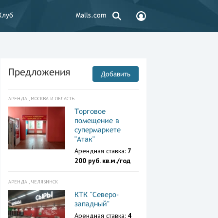
Клуб
Malls.com
Предложения
Добавить
АРЕНДА , МОСКВА И ОБЛАСТЬ
Торговое
помещение в
супермаркете
"Атак"
Арендная ставка:
7
200 руб. кв.м./год
АРЕНДА , ЧЕЛЯБИНСК
КТК "Северо-
западный"
Арендная ставка:
4